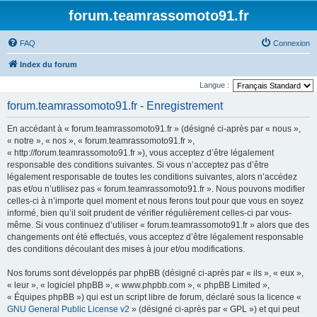
forum.teamrassomoto91.fr
FAQ
Connexion
Index du forum
Langue :
forum.teamrassomoto91.fr - Enregistrement
En accédant à « forum.teamrassomoto91.fr » (désigné ci-après par « nous »,
« notre », « nos », « forum.teamrassomoto91.fr »,
« http://forum.teamrassomoto91.fr »), vous acceptez d’être légalement
responsable des conditions suivantes. Si vous n’acceptez pas d’être
légalement responsable de toutes les conditions suivantes, alors n’accédez
pas et/ou n’utilisez pas « forum.teamrassomoto91.fr ». Nous pouvons modifier
celles-ci à n’importe quel moment et nous ferons tout pour que vous en soyez
informé, bien qu’il soit prudent de vérifier régulièrement celles-ci par vous-
même. Si vous continuez d’utiliser « forum.teamrassomoto91.fr » alors que des
changements ont été effectués, vous acceptez d’être légalement responsable
des conditions découlant des mises à jour et/ou modifications.
Nos forums sont développés par phpBB (désigné ci-après par « ils », « eux »,
« leur », « logiciel phpBB », « www.phpbb.com », « phpBB Limited »,
« Équipes phpBB ») qui est un script libre de forum, déclaré sous la licence «
GNU General Public License v2
» (désigné ci-après par « GPL ») et qui peut