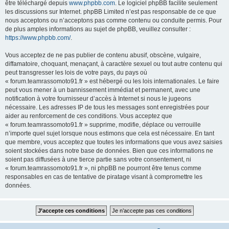
être téléchargé depuis
www.phpbb.com
. Le logiciel phpBB facilite seulement
les discussions sur Internet. phpBB Limited n’est pas responsable de ce que
nous acceptons ou n’acceptons pas comme contenu ou conduite permis. Pour
de plus amples informations au sujet de phpBB, veuillez consulter :
https://www.phpbb.com/
.
Vous acceptez de ne pas publier de contenu abusif, obscène, vulgaire,
diffamatoire, choquant, menaçant, à caractère sexuel ou tout autre contenu qui
peut transgresser les lois de votre pays, du pays où
« forum.teamrassomoto91.fr » est hébergé ou les lois internationales. Le faire
peut vous mener à un bannissement immédiat et permanent, avec une
notification à votre fournisseur d’accès à Internet si nous le jugeons
nécessaire. Les adresses IP de tous les messages sont enregistrées pour
aider au renforcement de ces conditions. Vous acceptez que
« forum.teamrassomoto91.fr » supprime, modifie, déplace ou verrouille
n’importe quel sujet lorsque nous estimons que cela est nécessaire. En tant
que membre, vous acceptez que toutes les informations que vous avez saisies
soient stockées dans notre base de données. Bien que ces informations ne
soient pas diffusées à une tierce partie sans votre consentement, ni
« forum.teamrassomoto91.fr », ni phpBB ne pourront être tenus comme
responsables en cas de tentative de piratage visant à compromettre les
données.