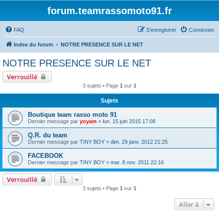
forum.teamrassomoto91.fr
FAQ
S’enregistrer
Connexion
Index du forum
NOTRE PRESENCE SUR LE NET
NOTRE PRESENCE SUR LE NET
Verrouillé
3 sujets • Page
1
sur
1
Sujets
Boutique team rasso moto 91
Dernier message par
yoyam
«
lun. 15 juin 2015 17:08
Q.R. du team
Dernier message par
TINY BOY
«
dim. 29 janv. 2012 21:25
FACEBOOK
Dernier message par
TINY BOY
«
mar. 8 nov. 2011 22:16
Verrouillé
3 sujets • Page
1
sur
1
Aller à